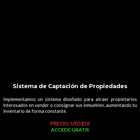
CRM, IA y NeuroFunnels
Más que una página web, obtienes un sistema comercial diseñado para
generar oportunidades de negocio de forma constante, escalable y
Procesos medibles y escalables
automatizada.
No vendemos campañas. Implementamos un sistema empresarial que
convierte el marketing en resultados comerciales.
Con una sola implementación tendrás una infraestructura comercial que
trabaja para tu empresa las 24 horas del día, permitiéndote vender más sin
depender de procesos manuales ni de estrategias aisladas.
Sistema de Captación de Propiedades
Implementamos un sistema diseñado para atraer propietarios
interesados en vender o consignar sus inmuebles, aumentando tu
inventario de forma constante.
PRECIO: USD$50
ACCEDE GRATIS